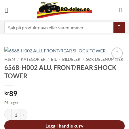
Skip
to
content
Søk
etter:
HJEM
/
KATEGORIER
/
BIL
/
BILDELER
/
SØK DELENUMMER
Legg til
6568-H002 ALU. FRONT/REAR SHOCK
ønskeliste
TOWER
89
kr
På lager
6568-H002 ALU. FRONT/REAR SHOCK TOWER antall
Legg i handlekurv