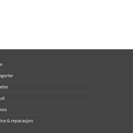
m
egorier
eter
bud
oss
ice & reparasjon