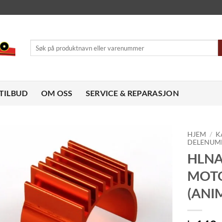
Søk
etter:
TILBUD
OM OSS
SERVICE & REPARASJON
HJEM
/
K
DELENUM
HLNA
Legg til
ønskeliste
MOTO
(ANI