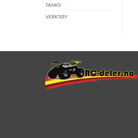
TANKS
VERKTØY