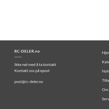
RC-DELER.no
Hje
Kat
Ikke nøl med å ta kontakt
Kontakt oss på epost
Nyh
Til
post@rc-deler.no
Om 
Serv