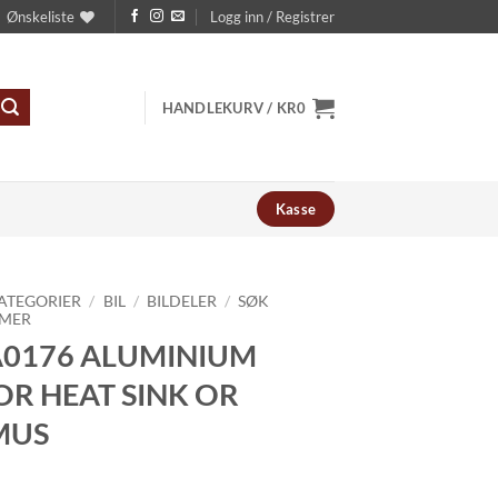
Ønskeliste
Logg inn / Registrer
HANDLEKURV /
KR
0
Kasse
ATEGORIER
/
BIL
/
BILDELER
/
SØK
MER
0176 ALUMINIUM
R HEAT SINK OR
MUS