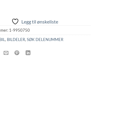
Legg til ønskeliste
mmer:
1-9950750
BIL
,
BILDELER
,
SØK DELENUMMER