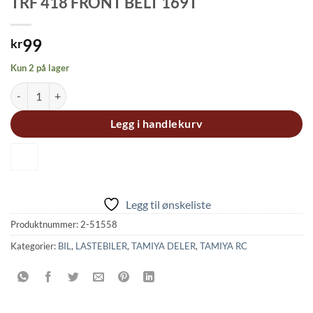
TRF 418 FRONT BELT 169T
99
kr
Kun 2 på lager
TRF 418 FRONT BELT 169T antall
Legg i handlekurv
Legg til ønskeliste
Produktnummer:
2-51558
Kategorier:
BIL
,
LASTEBILER
,
TAMIYA DELER
,
TAMIYA RC