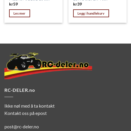
kr
59
kr
39
Les mer
Legg i handlekurv
RC-DELER.no
Ikke nøl med å ta kontakt
Kontakt oss på epost
post@rc-deler.no