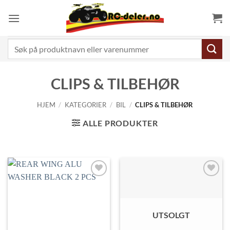
Skip
to
content
Søk
etter:
CLIPS & TILBEHØR
HJEM
/
KATEGORIER
/
BIL
/
CLIPS & TILBEHØR
ALLE PRODUKTER
Legg til
Legg til
ønskeliste
ønskeliste
UTSOLGT