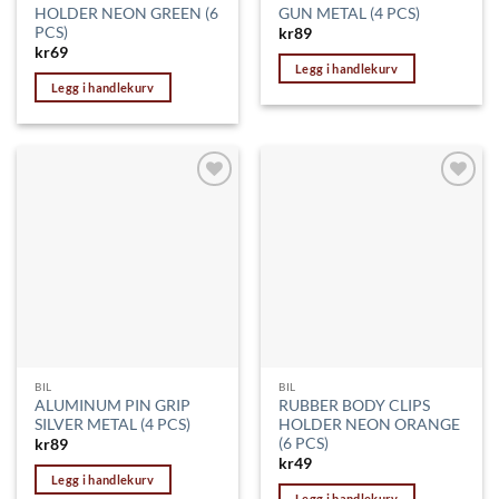
HOLDER NEON GREEN (6
GUN METAL (4 PCS)
PCS)
kr
89
kr
69
Legg i handlekurv
Legg i handlekurv
Legg til
Legg til
ønskeliste
ønskeliste
BIL
BIL
ALUMINUM PIN GRIP
RUBBER BODY CLIPS
SILVER METAL (4 PCS)
HOLDER NEON ORANGE
(6 PCS)
kr
89
kr
49
Legg i handlekurv
Legg i handlekurv