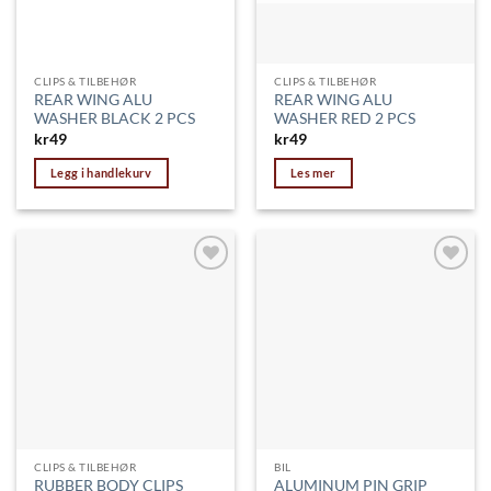
CLIPS & TILBEHØR
CLIPS & TILBEHØR
REAR WING ALU
REAR WING ALU
WASHER BLACK 2 PCS
WASHER RED 2 PCS
kr
49
kr
49
Legg i handlekurv
Les mer
Legg til
Legg til
ønskeliste
ønskeliste
CLIPS & TILBEHØR
BIL
RUBBER BODY CLIPS
ALUMINUM PIN GRIP