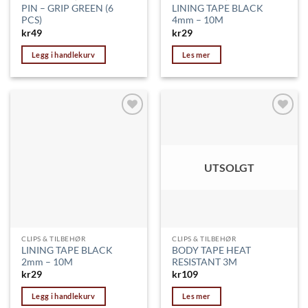
PIN – GRIP GREEN (6
LINING TAPE BLACK
PCS)
4mm – 10M
kr
49
kr
29
Legg i handlekurv
Les mer
Legg til
Legg til
ønskeliste
ønskeliste
UTSOLGT
CLIPS & TILBEHØR
CLIPS & TILBEHØR
LINING TAPE BLACK
BODY TAPE HEAT
2mm – 10M
RESISTANT 3M
kr
29
kr
109
Legg i handlekurv
Les mer