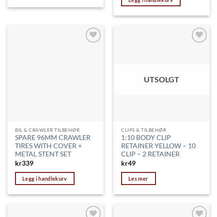
Legg til
Legg til
ønskeliste
ønskeliste
UTSOLGT
BIL & CRAWLER TILBEHØR
CLIPS & TILBEHØR
SPARE 96MM CRAWLER
1:10 BODY CLIP
TIRES WITH COVER +
RETAINER YELLOW – 10
METAL STENT SET
CLIP – 2 RETAINER
kr
339
kr
49
Legg i handlekurv
Les mer