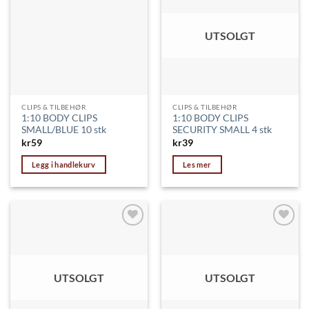
ønskeliste
ønskeliste
UTSOLGT
CLIPS & TILBEHØR
CLIPS & TILBEHØR
1:10 BODY CLIPS
1:10 BODY CLIPS
SMALL/BLUE 10 stk
SECURITY SMALL 4 stk
kr
59
kr
39
Legg i handlekurv
Les mer
Legg til
Legg til
ønskeliste
ønskeliste
UTSOLGT
UTSOLGT