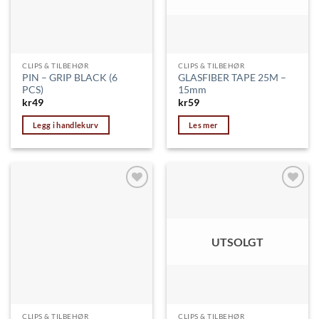
CLIPS & TILBEHØR
CLIPS & TILBEHØR
PIN – GRIP BLACK (6
GLASFIBER TAPE 25M –
PCS)
15mm
kr
49
kr
59
Legg i handlekurv
Les mer
Legg til
Legg til
ønskeliste
ønskeliste
UTSOLGT
CLIPS & TILBEHØR
CLIPS & TILBEHØR