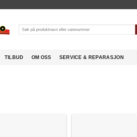
Søk
etter:
TILBUD
OM OSS
SERVICE & REPARASJON