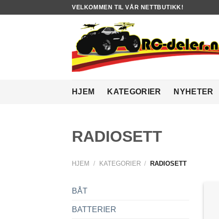
Skip
VELKOMMEN TIL VÅR NETTBUTIKK!
to
content
HJEM
KATEGORIER
NYHETER
RADIOSETT
HJEM
/
KATEGORIER
/
RADIOSETT
BÅT
BATTERIER