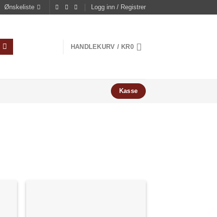
Ønskeliste
Logg inn / Registrer
HANDLEKURV /
KR
0
Kasse