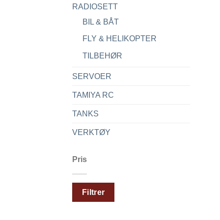
RADIOSETT
BIL & BÅT
FLY & HELIKOPTER
TILBEHØR
SERVOER
TAMIYA RC
TANKS
VERKTØY
Pris
Min.
Makspris
Filtrer
pris