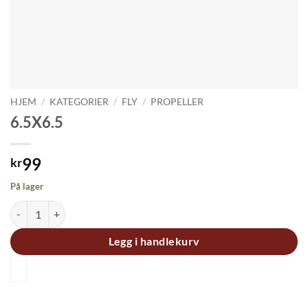
HJEM
/
KATEGORIER
/
FLY
/
PROPELLER
6.5X6.5
99
kr
På lager
6.5X6.5 antall
Legg i handlekurv