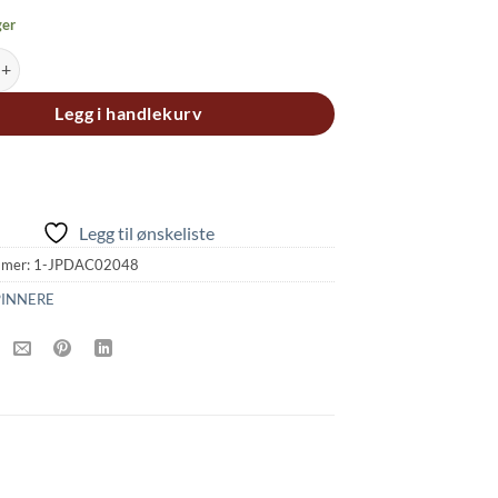
ger
BON LOOK SPINNER WITH ALUMINIUM BACK PLATE antall
Legg i handlekurv
Legg til ønskeliste
mmer:
1-JPDAC02048
PINNERE