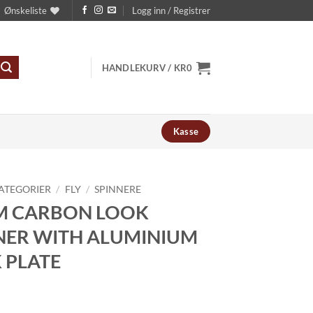
Ønskeliste
Logg inn / Registrer
HANDLEKURV /
KR
0
Kasse
ATEGORIER
/
FLY
/
SPINNERE
M CARBON LOOK
NER WITH ALUMINIUM
 PLATE