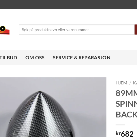
Søk
etter:
TILBUD
OM OSS
SERVICE & REPARASJON
HJEM
/
K
89M
Legg til
SPIN
ønskeliste
BACK
682
kr