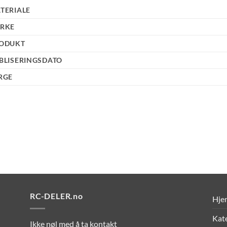
TERIALE
RKE
ODUKT
BLISERINGSDATO
RGE
RC-DELER.no
Hje
Kat
Ikke nøl med å ta kontakt