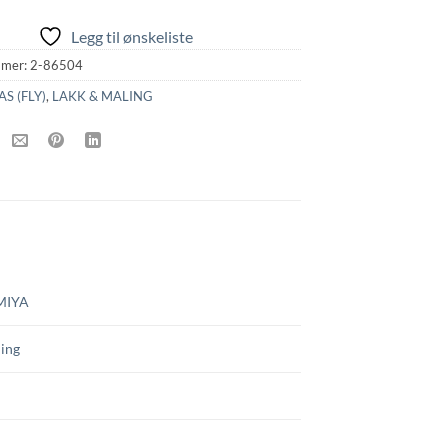
Legg til ønskeliste
mmer:
2-86504
AS (FLY)
,
LAKK & MALING
MIYA
ing