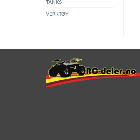
TANKS
VERKTØY