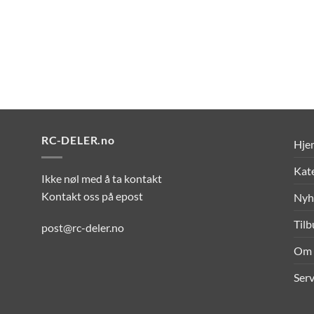
RC-DELER.no
Hje
Kat
Ikke nøl med å ta kontakt
Kontakt oss på epost
Nyh
Til
post@rc-deler.no
Om 
Serv