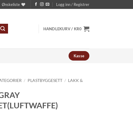
Ønskeliste
Logg inn / Registrer
HANDLEKURV /
KR
0
Kasse
ATEGORIER
/
PLASTBYGGESETT
/
LAKK &
 GRAY
ET(LUFTWAFFE)