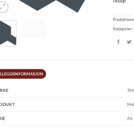
Utsolgt
Produktnu
Kategorier:
ILLEGGSINFORMASJON
RKE
TA
ODUKT
Mal
RIE
AS