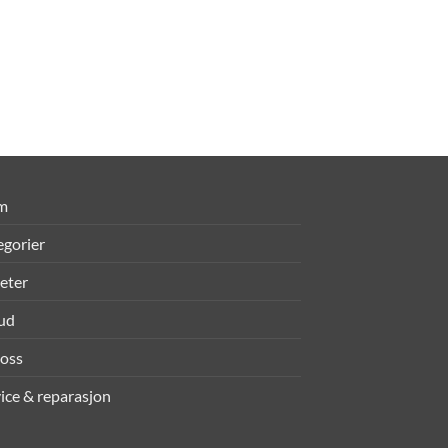
m
egorier
eter
bud
oss
ice & reparasjon