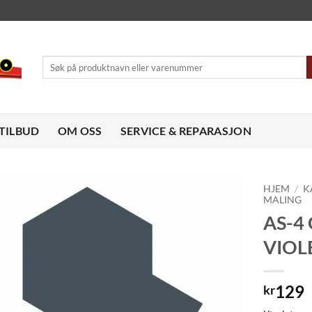
Søk
etter:
TILBUD
OM OSS
SERVICE & REPARASJON
HJEM
/
K
MALING
AS-4
Legg til
ønskeliste
VIOL
129
kr