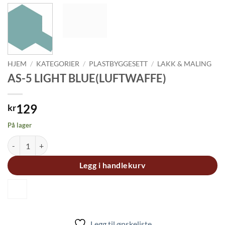
HJEM
/
KATEGORIER
/
PLASTBYGGESETT
/
LAKK & MALING
AS-5 LIGHT BLUE(LUFTWAFFE)
129
kr
På lager
AS-5 LIGHT BLUE(LUFTWAFFE) antall
Legg i handlekurv
Legg til ønskeliste