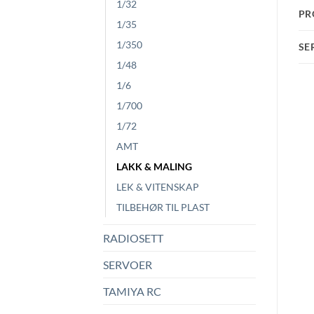
1/32
PR
1/35
1/350
SE
1/48
1/6
1/700
1/72
AMT
LAKK & MALING
LEK & VITENSKAP
TILBEHØR TIL PLAST
RADIOSETT
SERVOER
TAMIYA RC