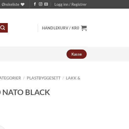
Ønskeliste
Logg inn / Registrer
HANDLEKURV /
KR
0
Kasse
ATEGORIER
/
PLASTBYGGESETT
/
LAKK &
0 NATO BLACK
O BLACK antall