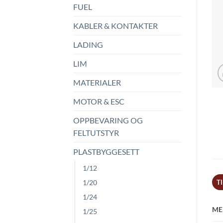
FUEL
KABLER & KONTAKTER
LADING
LIM
MATERIALER
MOTOR & ESC
OPPBEVARING OG
FELTUTSTYR
PLASTBYGGESETT
1/12
T
1/20
1/24
ME
1/25