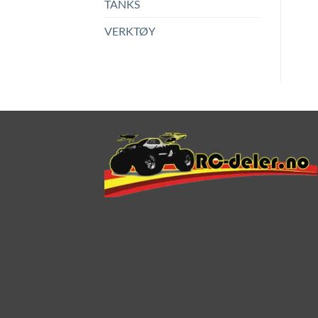
TANKS
VERKTØY