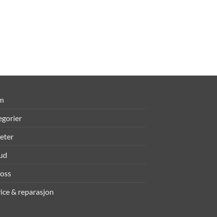
m
egorier
eter
bud
oss
ice & reparasjon