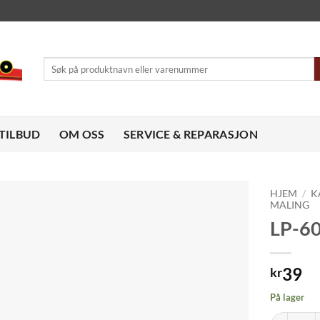
Søk
etter:
TILBUD
OM OSS
SERVICE & REPARASJON
HJEM
/
K
MALING
LP-6
Legg til
ønskeliste
39
kr
På lager
LP-60 NAT