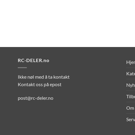
RC-DELER.no
Hje
Kat
Ikke nøl med å ta kontakt
Kontakt oss på epost
Nyh
Til
post@rc-deler.no
Om 
Serv