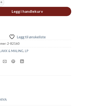
Legg i handlekurv
Legg til ønskeliste
mmer:
2-82160
LAKK & MALING
,
LP
MIYA