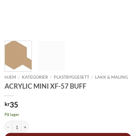
HJEM
/
KATEGORIER
/
PLASTBYGGESETT
/
LAKK & MALING
ACRYLIC MINI XF-57 BUFF
35
kr
På lager
ACRYLIC MINI XF-57 BUFF antall