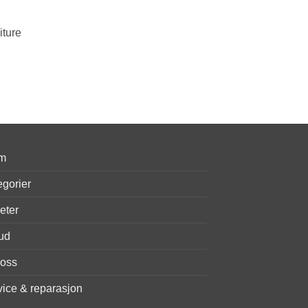
iture
m
egorier
eter
bud
oss
vice & reparasjon