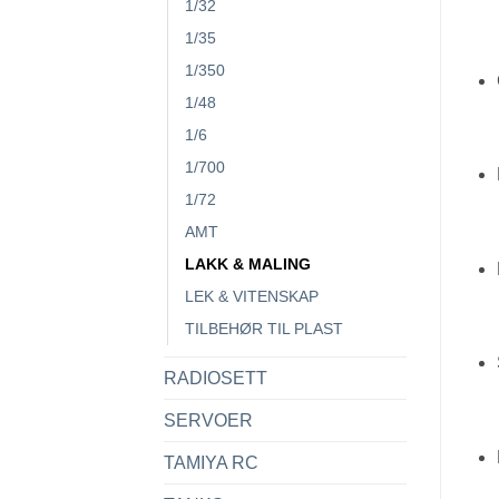
1/32
1/35
1/350
1/48
1/6
1/700
1/72
AMT
LAKK & MALING
LEK & VITENSKAP
TILBEHØR TIL PLAST
RADIOSETT
SERVOER
TAMIYA RC