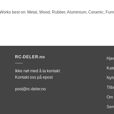
Works best on: Metal, Wood, Rubber, Aluminium, Ceramic, Furn
RC-DELER.no
Hje
Kat
Ikke nøl med å ta kontakt
Kontakt oss på epost
Nyh
Til
post@rc-deler.no
Om 
Ser