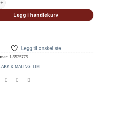
Legg i handlekurv
Legg til ønskeliste
mmer:
1-5525775
LAKK & MALING
,
LIM