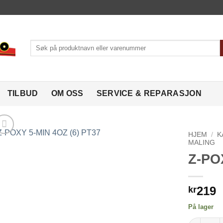
Søk
etter:
TILBUD
OM OSS
SERVICE & REPARASJON
HJEM
/
K
MALING
Z-PO
Legg til
ønskeliste
219
kr
På lager
Z-POXY 5-