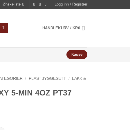
Ønskeliste
Logg inn / Registrer
HANDLEKURV /
KR
0
Kasse
ATEGORIER
/
PLASTBYGGESETT
/
LAKK &
XY 5-MIN 4OZ PT37
MIN 4OZ PT37 antall