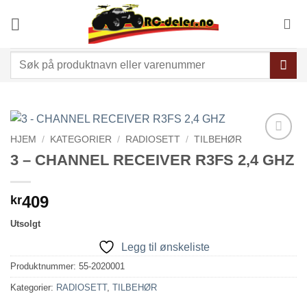
Skip
to
content
Søk
etter:
HJEM
/
KATEGORIER
/
RADIOSETT
/
TILBEHØR
Legg til
3 – CHANNEL RECEIVER R3FS 2,4 GHZ
ønskeliste
409
kr
Utsolgt
Legg til ønskeliste
Produktnummer:
55-2020001
Kategorier:
RADIOSETT
,
TILBEHØR