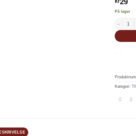
29
kr
På lager
TAMIYA S
Produktnu
Kategori:
T
ESKRIVELSE