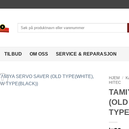
Søk
etter:
TILBUD
OM OSS
SERVICE & REPARASJON
HJEM
/
K
HITEC
TAMI
Legg til
ønskeliste
(OLD
TYPE