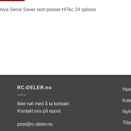
miya Servo Saver som passer HiTec 24 splines
RC-DELER.no
Hje
Kat
Ikke nøl med å ta kontakt
Kontakt oss på epost
Nyh
Til
post@rc-deler.no