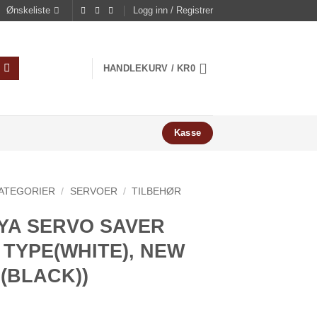
Ønskeliste
Logg inn / Registrer
HANDLEKURV /
KR
0
Kasse
ATEGORIER
/
SERVOER
/
TILBEHØR
YA SERVO SAVER
 TYPE(WHITE), NEW
(BLACK))