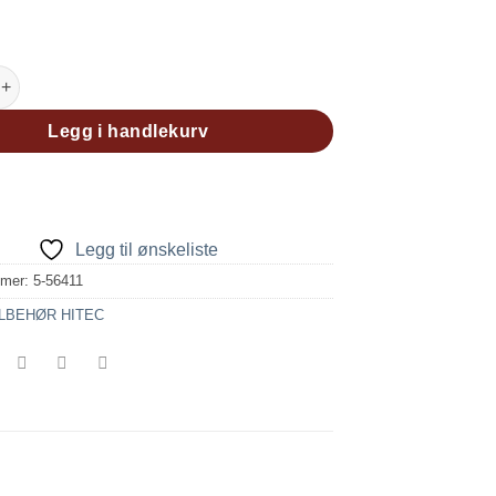
ERVO SAVER (OLD TYPE(WHITE), NEW TYPE(BLACK)) antall
Legg i handlekurv
Legg til ønskeliste
mmer:
5-56411
ILBEHØR HITEC