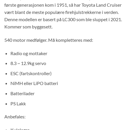
første generasjonen kom i 1951, så har Toyota Land Cruiser
vært blant de meste populære firehjulstrekkerne i verden.
Denne modellen er basert på LC300 som ble sluppet i 2021.
Kommer som byggesett.
540 motor medfølger. Må kompletteres med:
Radio og mottaker
8.3 ~ 12.9kg servo
ESC (fartskontroller)
NiMH eller LiPO batteri
Batterilader
PS Lakk
Anbefales:
Kulelagre