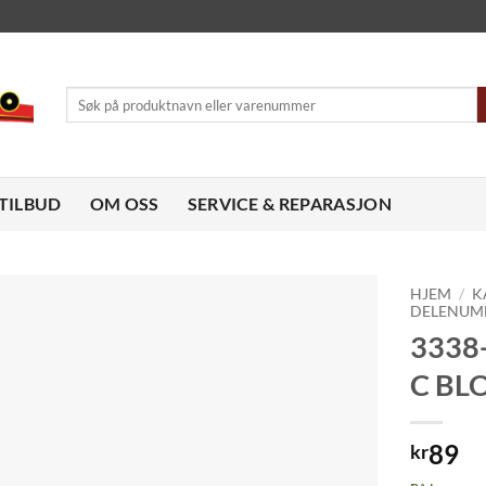
Søk
etter:
TILBUD
OM OSS
SERVICE & REPARASJON
HJEM
/
K
DELENUM
3338
Legg til
ønskeliste
C BLO
89
kr