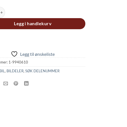
 FRONT UPRIGHT C BLOCKS (2) antall
Legg i handlekurv
Legg til ønskeliste
mmer:
1-9940610
BIL
,
BILDELER
,
SØK DELENUMMER