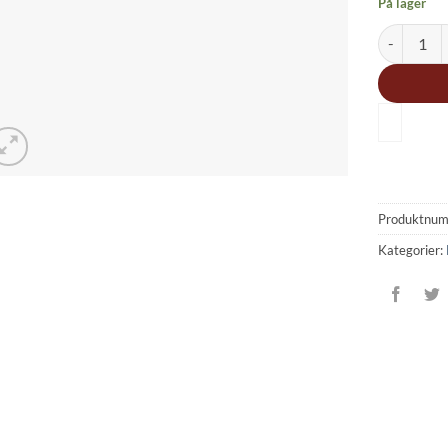
På lager
3338-P006
Produktnu
Kategorier: