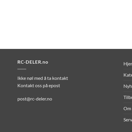
RC-DELER.no
Hje
Kat
Ikke nøl med å ta kontakt
Kontakt oss på epost
Nyh
Til
post@rc-deler.no
Om 
Serv