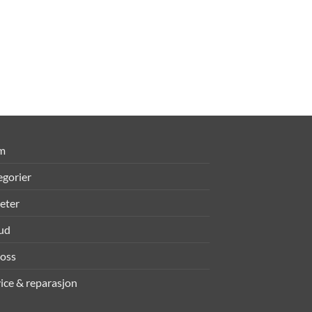
m
egorier
eter
bud
oss
ice & reparasjon