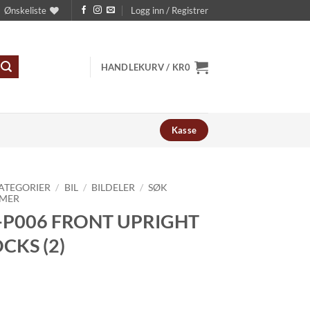
Ønskeliste
Logg inn / Registrer
HANDLEKURV /
KR
0
Kasse
ATEGORIER
/
BIL
/
BILDELER
/
SØK
MER
-P006 FRONT UPRIGHT
CKS (2)