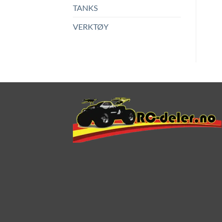
TANKS
VERKTØY