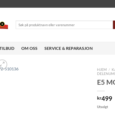
Søk
etter:
TILBUD
OM OSS
SERVICE & REPARASJON
HJEM
/
K
DELENUM
E5 M
Legg
til
ønskeliste
499
kr
Utsolgt