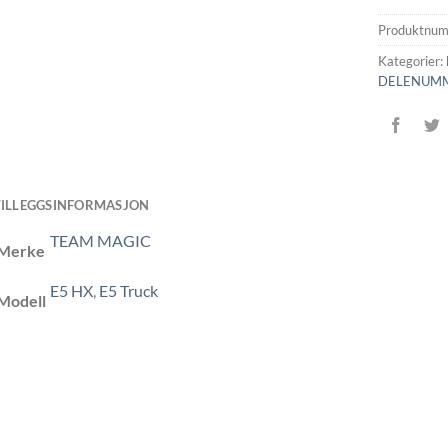
Produktnu
Kategorier:
DELENUM
TILLEGGSINFORMASJON
TEAM MAGIC
Merke
E5 HX
,
E5 Truck
Modell