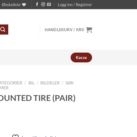
Ønskeliste
Logg inn / Registrer
HANDLEKURV /
KR
0
Kasse
ATEGORIER
/
BIL
/
BILDELER
/
SØK
MER
OUNTED TIRE (PAIR)