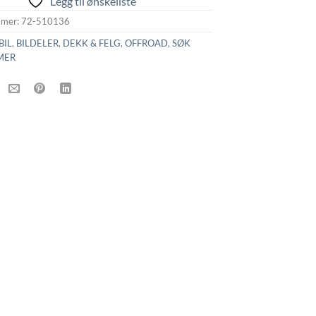
Legg til ønskeliste
mmer:
72-510136
BIL
,
BILDELER
,
DEKK & FELG
,
OFFROAD
,
SØK
MER