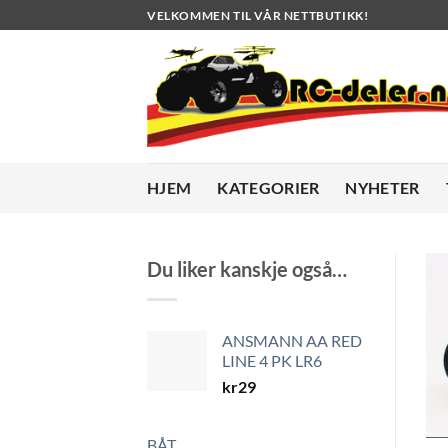
Skip
VELKOMMEN TIL VÅR NETTBUTIKK!
to
content
HJEM
KATEGORIER
NYHETER
Du liker kanskje også…
ANSMANN AA RED
LINE 4 PK LR6
kr
29
BÅT