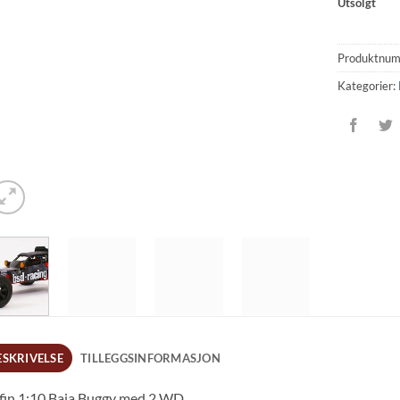
Utsolgt
Produktnu
Kategorier:
ESKRIVELSE
TILLEGGSINFORMASJON
fin 1:10 Baja Buggy med 2 WD.