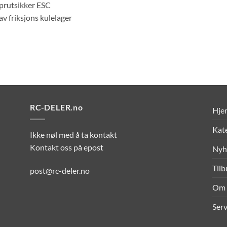
prutsikker ESC
av friksjons kulelager
RC-DELER.no
Hje
Kat
Ikke nøl med å ta kontakt
Kontakt oss på epost
Nyh
Til
post@rc-deler.no
Om 
Serv