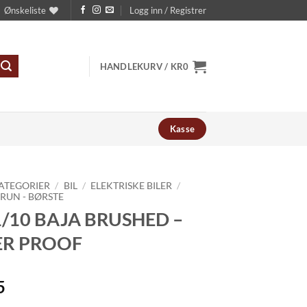
Ønskeliste
Logg inn / Registrer
HANDLEKURV /
KR
0
Kasse
ATEGORIER
/
BIL
/
ELEKTRISKE BILER
/
 RUN - BØRSTE
1/10 BAJA BRUSHED –
R PROOF
5