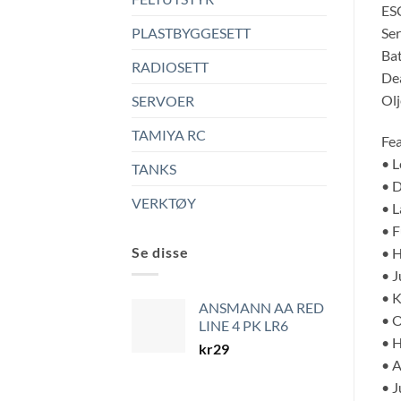
ESC
Ser
PLASTBYGGESETT
Bat
RADIOSETT
De
Olj
SERVOER
TAMIYA RC
Fea
• L
TANKS
• D
VERKTØY
• L
• F
Se disse
• H
• J
• K
ANSMANN AA RED
• O
LINE 4 PK LR6
• H
kr
29
• 
• J