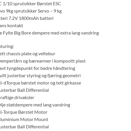
 1/10 sprutsikker Børstet ESC
vo 9kg sprutsikker Servo – 9 kg
teri 7.2V 1800mAh batteri
ans kontakt
e Fylte Big Bore dempere med extra lang vandring
turing:
ett chassis plate og veltebur
empertårn og bærearmer i kompositt plast
avt tyngdepunkt for bedre håndtering
ullt justerbar styring og fjæring geometri
i-dTorque børstet motor og tett girkasse
usterbar Ball Differential
raftige drivaksler
lje støtdempere med lang vandring
i-Torque Børstet Motor
Aluminium Motor Mount
usterbar Ball Differential