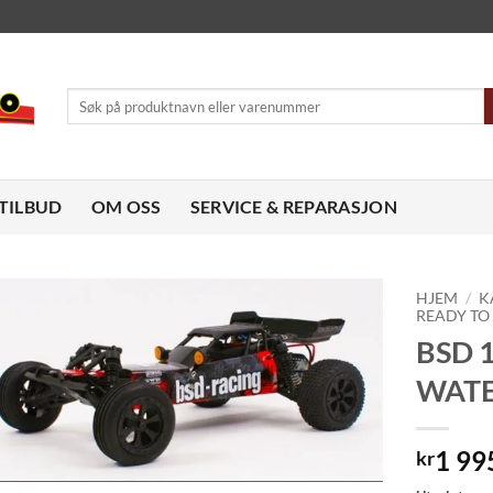
Søk
etter:
TILBUD
OM OSS
SERVICE & REPARASJON
HJEM
/
K
READY TO
BSD 
Legg til
ønskeliste
WATE
1 99
kr