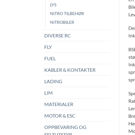
LYS
Bil
NITRO TILBEHØR
Lev
NITROBILER
Den
DIVERSE RC
Ink
FLY
BSD
stø
FUEL
Ink
KABLER & KONTAKTER
spr
spr
LADING
LIM
Spe
Rat
MATERIALER
Le
MOTOR & ESC
Br
Hø
OPPBEVARING OG
Mot
FELTUTSTYR