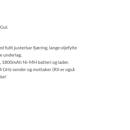
 Gul.
 fullt justerbar fjæring, lange oljefylte
e underlag.
 1800mAh Ni-MH batteri og lader,
2,4 GHz sender og mottaker (RX er også
kke!