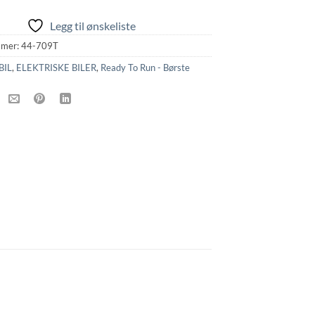
Legg til ønskeliste
mmer:
44-709T
BIL
,
ELEKTRISKE BILER
,
Ready To Run - Børste