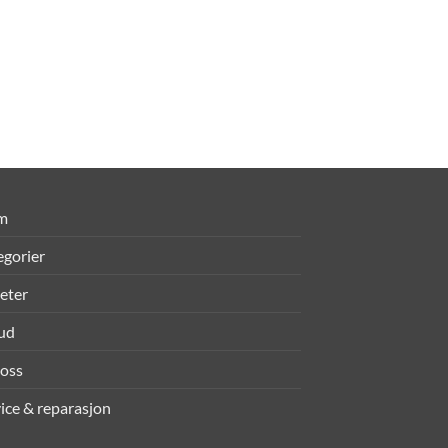
m
egorier
eter
bud
oss
ice & reparasjon