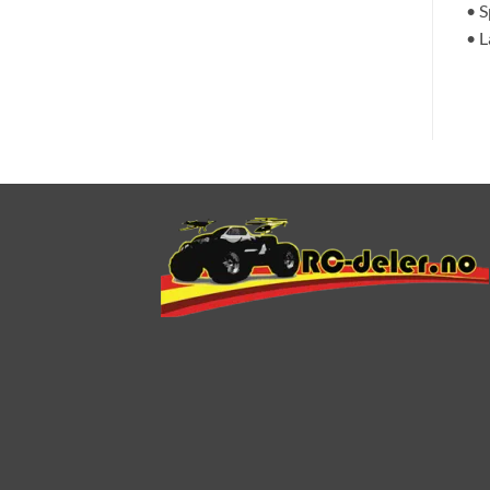
• S
• L