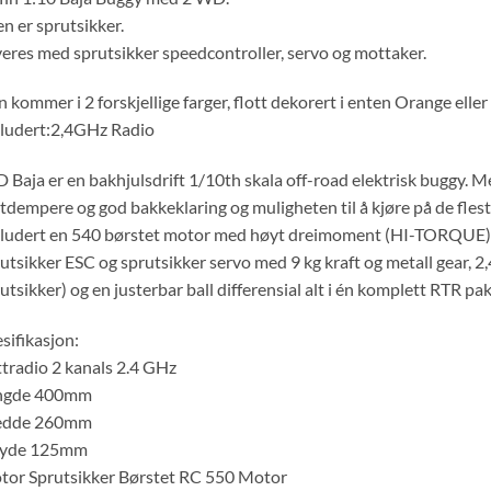
en er sprutsikker.
eres med sprutsikker speedcontroller, servo og mottaker.
 kommer i 2 forskjellige farger, flott dekorert i enten Orange eller
ludert:2,4GHz Radio
 Baja er en bakhjulsdrift 1/10th skala off-road elektrisk buggy. Med
tdempere og god bakkeklaring og muligheten til å kjøre på de flest
ludert en 540 børstet motor med høyt dreimoment (HI-TORQUE),
utsikker ESC og sprutsikker servo med 9 kg kraft og metall gear, 
utsikker) og en justerbar ball differensial alt i én komplett RTR pa
sifikasjon:
tradio 2 kanals 2.4 GHz
ngde 400mm
edde 260mm
yde 125mm
or Sprutsikker Børstet RC 550 Motor